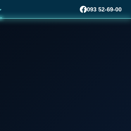
093 52-69-00
▼